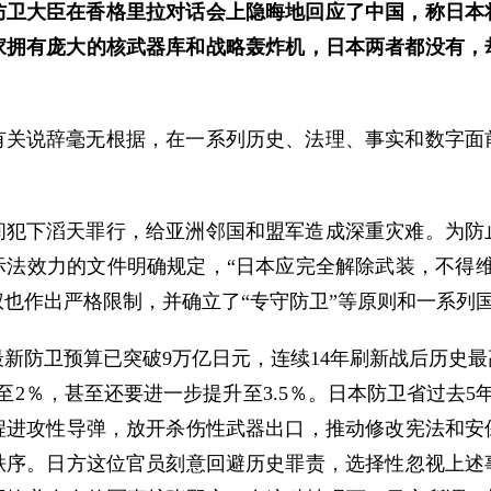
防卫大臣在香格里拉对话会上隐晦地回应了中国，称日本
家拥有庞大的核武器库和战略轰炸机，日本两者都没有，却
有关说辞毫无根据，在一系列历史、法理、事实和数字面
间犯下滔天罪行，给亚洲邻国和盟军造成深重灾难。为防
际法效力的文件明确规定，“日本应完全解除武装，不得维
也作出严格限制，并确立了“专守防卫”等原则和一系列
新防卫预算已突破9万亿日元，连续14年刷新战后历史
升至2％，甚至还要进一步提升至3.5％。日本防卫省过去5
程进攻性导弹，放开杀伤性武器出口，推动修改宪法和安
秩序。日方这位官员刻意回避历史罪责，选择性忽视上述