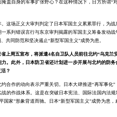
图掩盖自身的军事扩张野心？在这种情况下，日方所谓“对
周年。这场正义大审判判定了日本军国主义累累罪行，为战
期一系列错误言行与东京审判揭露的军国主义筹备发动战
、共同防范和坚决遏止“新型军国主义”成势为患。
省上周五宣布，将派遣4名自卫队人员前往北约“乌克兰
能力。此外，日本防卫省还计划进一步开展与北约的防务
复活？
北约合作的动向表示严重关切。日本大肆推进“再军事化”
实战的作战体系。这是在突破日本宪法、国际法国内法规制
平国家”形象背道而驰。日本“新型军国主义”成势为患