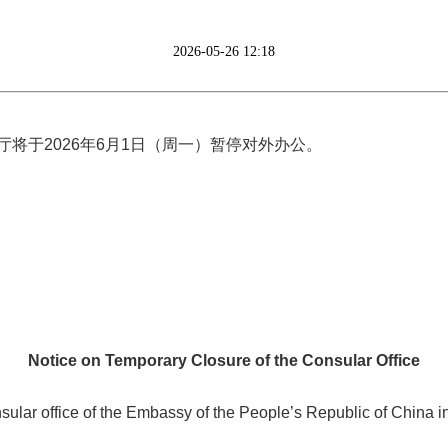
2026-05-26 12:18
厅将于
2026年
6
月
1
日（周
一
）暂停对外办公。
Notice on Temporary Closure of the Consular Office
sular office of the Embassy of the People’s Republic of China i