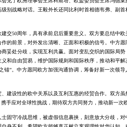
尔会见了欧洲理事会主席科斯塔、欧盟委员会主席冯德莱
高级别战略对话。王毅外长还同比利时首相德韦弗、副首
建交50周年，具有承前启后重要意义。双方要总结中欧
话合作的前景，对外发出清晰、正面和积极的信号。中方愿
协商妥处分歧，实现互利共赢。面对变乱交织的国际局势
主义和自由贸易，维护国际规则和国际秩序，推动和平解
定之锚”。中方愿同欧方加强沟通协调，筹备好新一次领导
定、建设性的欧中关系以及互利互惠的经贸合作。双方虽
，携手应对全球性挑战，期待双方共同努力，推动新一次
人士固守冷战思维，被虚假信息裹挟，刻意放大分歧，对
盟自身不利。希望欧方能够真正树立客观理性对华认知，