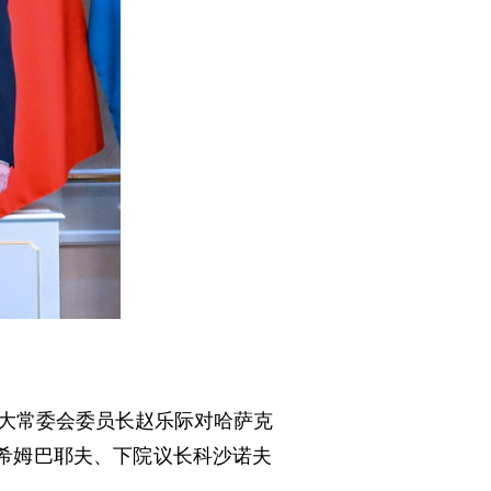
国人大常委会委员长赵乐际对哈萨克
希姆巴耶夫、下院议长科沙诺夫