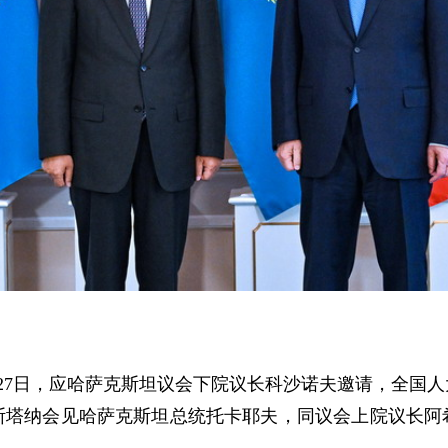
5日至27日，应哈萨克斯坦议会下院议长科沙诺夫邀请，全
斯塔纳会见哈萨克斯坦总统托卡耶夫，同议会上院议长阿