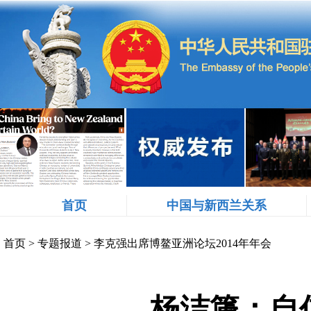
首页
中国与新西兰关系
首页
>
专题报道
>
李克强出席博鳌亚洲论坛2014年年会
杨洁篪：自